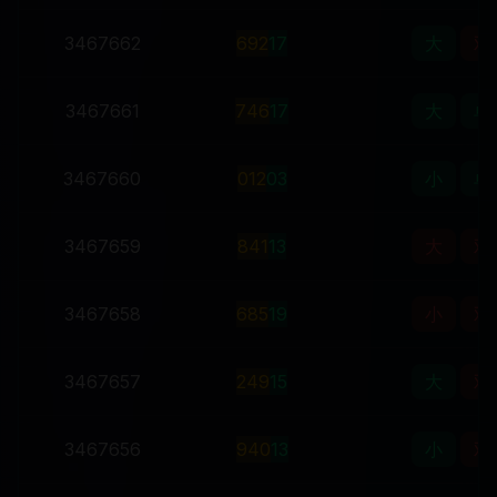
3467662
6
9
2
17
大
双
3467661
7
4
6
17
大
单
3467660
0
1
2
03
小
单
3467659
8
4
1
13
大
双
3467658
6
8
5
19
小
双
3467657
2
4
9
15
大
双
3467656
9
4
0
13
小
双