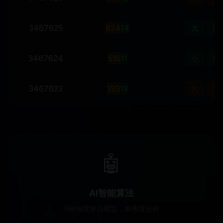
3467625
8
2
4
14
大
双
3467624
5
1
5
11
小
单
3467623
1
9
3
13
大
双
🤖
AI智能算法
6种深度学习模型，多维度分析