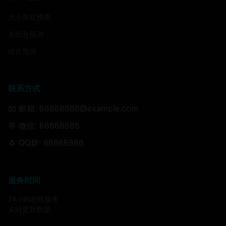
大小单双预测
杀组合预测
组合预测
联系方式
📧 邮箱: 88888888@example.com
💬 微信: 88888888
🐧 QQ群: 88888888
服务时间
24小时在线服务
实时更新数据