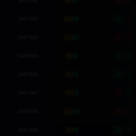
3467692
8
4
1
13
大
双
3467691
0
2
6
08
小
单
3467690
3
4
0
07
大
双
3467689
1
9
2
12
小
双
3467688
7
2
3
12
小
双
3467687
7
6
0
13
大
单
3467686
4
2
0
06
大
单
3467685
7
2
3
12
小
双