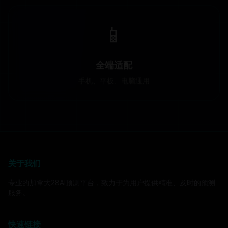
📱
全端适配
手机、平板、电脑通用
关于我们
专业的加拿大28AI预测平台，致力于为用户提供精准、及时的预测
服务。
快速链接