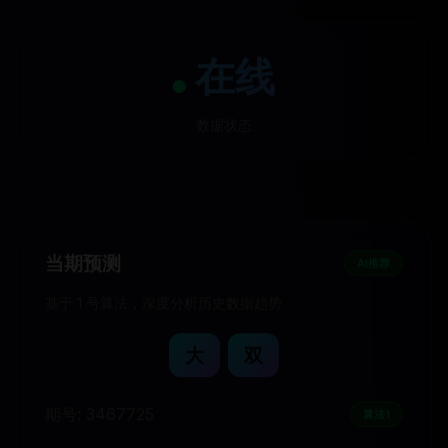
在线
数据状态
当期预测
AI推荐
基于 1 号算法，深度分析历史数据趋势
大
双
期号: 3467725
算法1