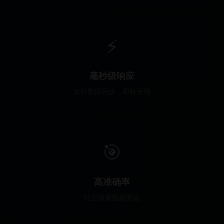
⚡
毫秒级响应
实时数据同步，即时呈现
🎯
高准确率
经过海量数据验证