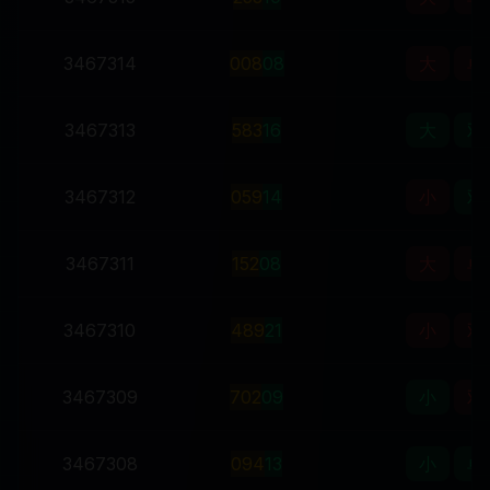
3467314
0
0
8
08
大
单
3467313
5
8
3
16
大
双
3467312
0
5
9
14
小
双
3467311
1
5
2
08
大
单
3467310
4
8
9
21
小
双
3467309
7
0
2
09
小
双
3467308
0
9
4
13
小
单