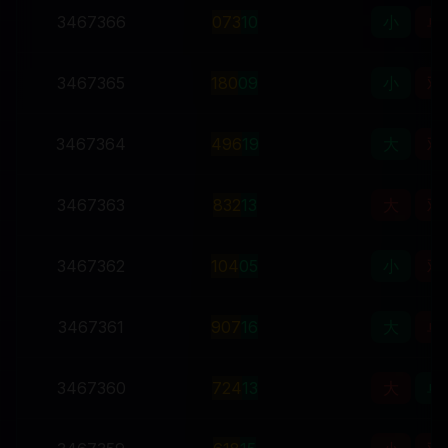
3467366
0
7
3
10
小
单
3467365
1
8
0
09
小
双
3467364
4
9
6
19
大
双
3467363
8
3
2
13
大
双
3467362
1
0
4
05
小
双
3467361
9
0
7
16
大
单
3467360
7
2
4
13
大
单