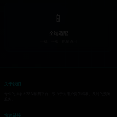
📱
全端适配
手机、平板、电脑通用
关于我们
专业的加拿大28AI预测平台，致力于为用户提供精准、及时的预测
服务。
快速链接