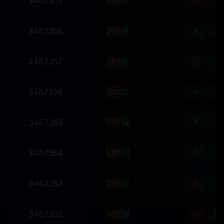
3467359
6
1
8
15
小
双
3467358
2
9
5
16
大
双
3467357
6
8
1
15
小
单
3467356
1
1
5
07
小
双
3467355
7
7
0
14
大
单
3467354
5
2
0
07
小
单
3467353
7
3
0
10
大
双
3467352
7
6
6
19
小
单