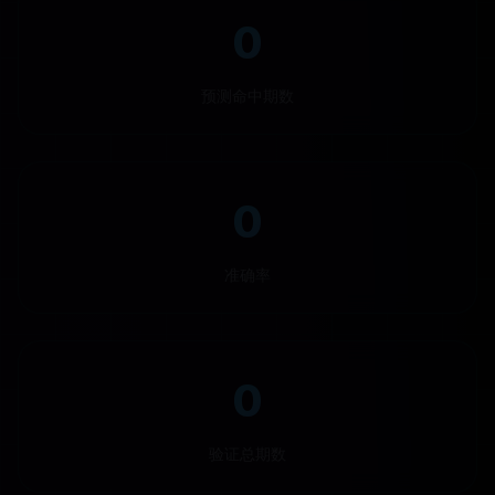
0
预测命中期数
0
准确率
0
验证总期数