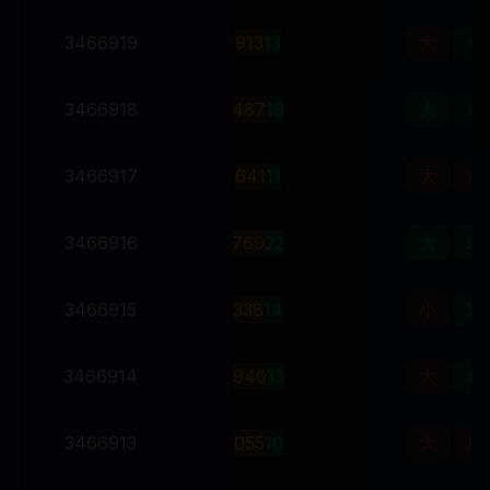
3466919
9
1
3
13
大
单
3466918
4
8
7
19
大
单
3466917
6
4
1
11
大
双
3466916
7
6
9
22
大
双
3466915
3
3
8
14
小
双
3466914
9
4
0
13
大
单
3466913
0
5
5
10
大
单