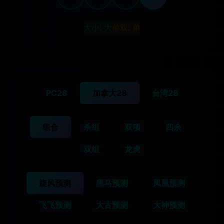
大小: 大
单双: 单
PC28
加拿大28
台湾28
组合
杀组
双项
四余
双组
龙虎
旋风预测
黑马预测
凤凰预测
飞飞预测
大古预测
大神预测