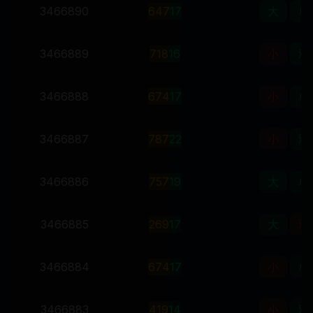
3466890
6
4
7
17
大
单
3466889
7
1
8
16
小
双
3466888
6
7
4
17
小
单
3466887
7
8
7
22
小
双
3466886
7
5
7
19
大
单
3466885
2
6
9
17
大
双
3466884
6
7
4
17
小
单
3466883
4
1
9
14
小
双