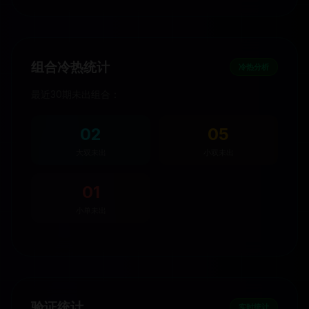
组合冷热统计
冷热分析
最近30期未出组合：
02
05
大双未出
小双未出
01
小单未出
验证统计
实时统计