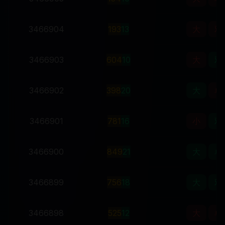
3466904
1
9
3
13
大
双
3466903
6
0
4
10
大
双
3466902
3
9
8
20
大
单
3466901
7
8
1
16
小
双
3466900
8
4
9
21
大
单
3466899
7
5
6
18
大
双
3466898
5
2
5
12
大
单