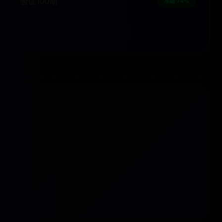
验证100期
准确 74%