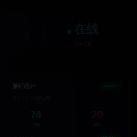
在线
数据状态
验证统计
实时统计
最近100期验证结果：
74
26
/
正确
错误