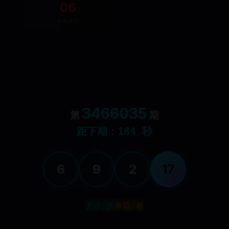
06
小单未出
3466035
第
期
距下期：
182
秒
6
9
2
17
大小: 大
单双: 单