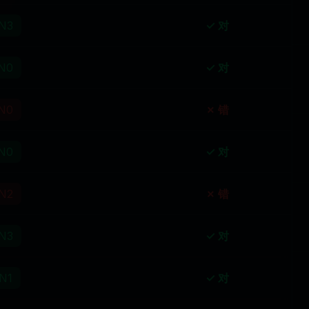
N3
✓ 对
N0
✓ 对
N0
✗ 错
N0
✓ 对
N2
✗ 错
N3
✓ 对
N1
✓ 对