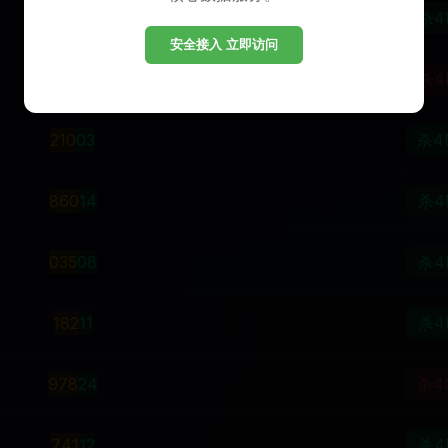
3
3
5
11
杀4
安全接入 立即访问
4
0
7
11
杀4
2
1
0
03
杀4
8
6
0
14
杀4
0
3
5
08
杀4
1
8
2
11
杀4
9
7
8
24
杀4
7
4
1
12
杀4