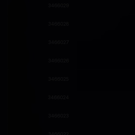
3466029
3466028
3466027
3466026
3466025
3466024
3466023
3466022