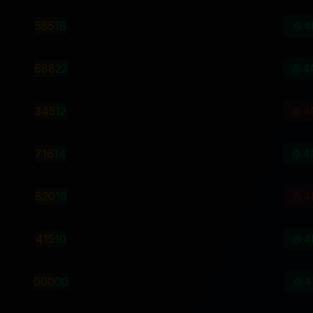
5
8
5
18
杀4
6
8
8
22
杀4
3
4
5
12
杀4
7
1
6
14
杀4
8
2
0
10
杀4
4
1
5
10
杀4
0
0
0
00
杀4