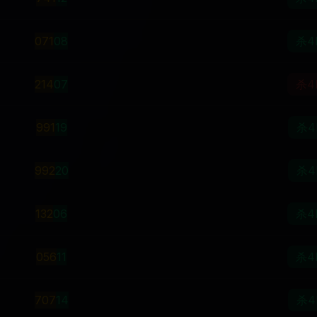
0
7
1
08
杀4
2
1
4
07
杀4
9
9
1
19
杀4
9
9
2
20
杀4
1
3
2
06
杀4
0
5
6
11
杀4
7
0
7
14
杀4