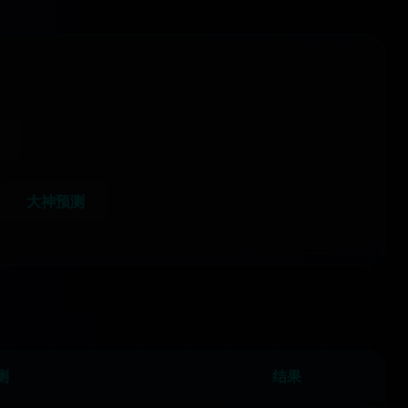
大神预测
测
结果