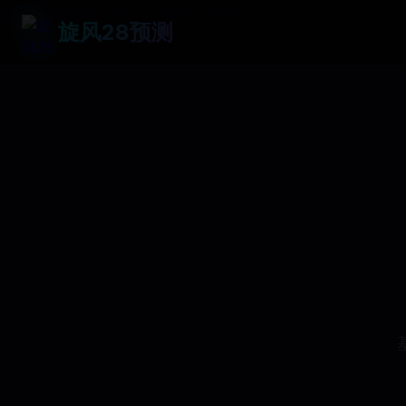
组合
杀组
单双
四余
大小单双
龙虎和
旋风28预测