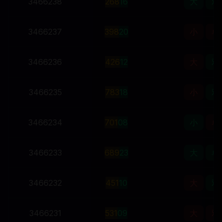
3466238
2
6
8
16
大
双
3466237
3
9
8
20
小
单
3466236
4
2
6
12
大
双
3466235
7
8
3
18
小
双
3466234
7
0
1
08
小
单
3466233
6
8
9
23
大
单
3466232
4
5
1
10
大
双
3466231
5
3
1
09
大
双