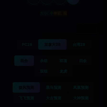
大小: 小
单双: 双
PC28
加拿大28
台湾28
组合
杀组
双项
四余
双组
龙虎
旋风预测
黑马预测
凤凰预测
飞飞预测
大古预测
大神预测