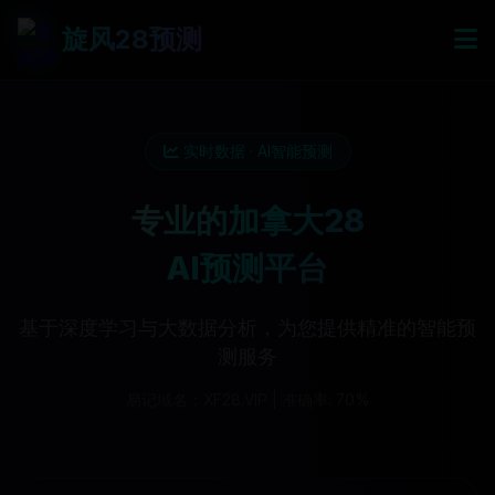
旋风28预测
实时数据 · AI智能预测
专业的加拿大28
AI预测平台
基于深度学习与大数据分析，为您提供精准的智能预
测服务
易记域名：XF28.VIP | 准确率: 70%