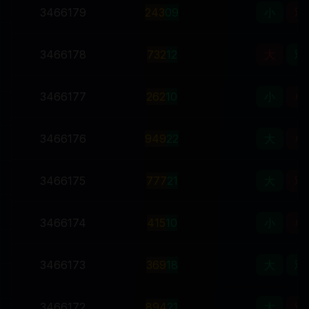
3466179
2
4
3
09
小
双
3466178
7
3
2
12
大
双
3466177
2
6
2
10
小
单
3466176
9
4
9
22
大
单
3466175
7
7
7
21
大
双
3466174
4
1
5
10
小
单
3466173
3
6
9
18
大
双
3466172
8
9
4
21
大
双