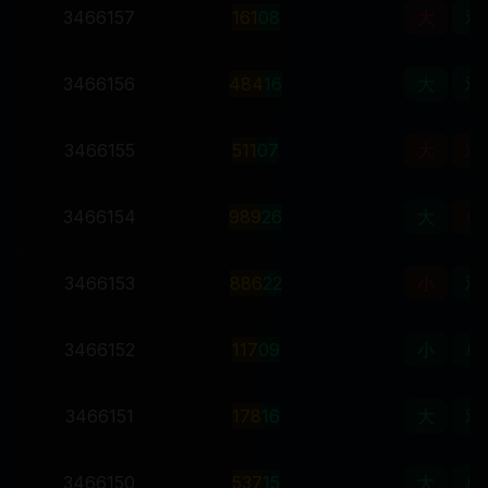
3466157
1
6
1
08
大
双
3466156
4
8
4
16
大
双
3466155
5
1
1
07
大
双
3466154
9
8
9
26
大
单
3466153
8
8
6
22
小
双
3466152
1
1
7
09
小
单
3466151
1
7
8
16
大
双
3466150
5
3
7
15
大
单