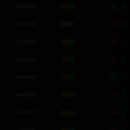
3466223
0
5
9
14
大
双
3466222
2
3
2
07
大
单
3466221
4
0
1
05
大
双
3466220
1
4
5
10
大
双
3466219
3
4
2
09
小
双
3466218
4
8
0
12
大
双
3466217
5
4
9
18
小
双