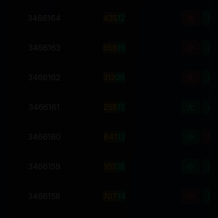
3466164
4
3
5
12
大
双
3466163
6
5
8
19
小
单
3466162
3
1
2
06
大
双
3466161
2
5
8
15
大
单
3466160
8
4
1
13
小
双
3466159
1
6
1
08
小
双
3466158
7
0
7
14
小
双