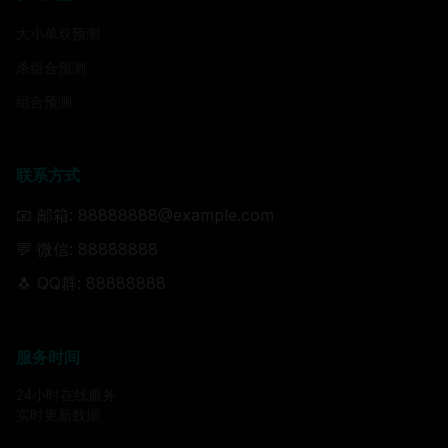
大小单双预测
杀组合预测
组合预测
联系方式
📧 邮箱: 88888888@example.com
💬 微信: 88888888
🐧 QQ群: 88888888
服务时间
24小时在线服务
实时更新数据