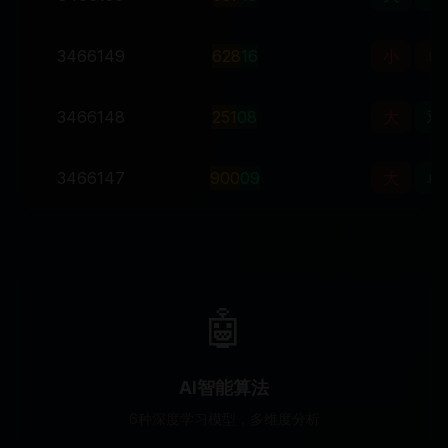
3466149
6
2
8
16
小
单
3466148
2
5
1
08
大
双
3466147
9
0
0
09
大
单
🤖
AI智能算法
6种深度学习模型，多维度分析