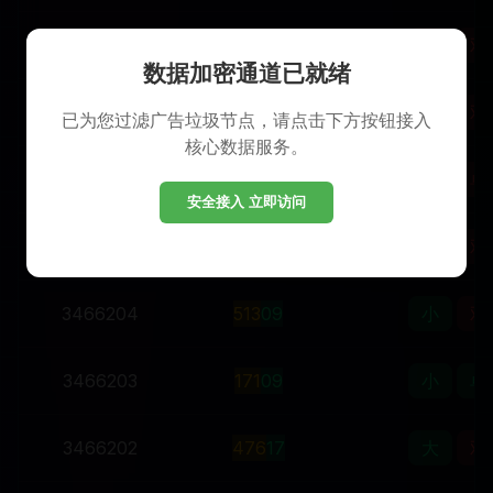
3466208
8
7
2
17
小
双
数据加密通道已就绪
3466207
8
5
8
21
小
双
已为您过滤广告垃圾节点，请点击下方按钮接入
核心数据服务。
3466206
4
6
8
18
大
单
安全接入 立即访问
3466205
0
5
6
11
大
双
3466204
5
1
3
09
小
双
3466203
1
7
1
09
小
单
3466202
4
7
6
17
大
双