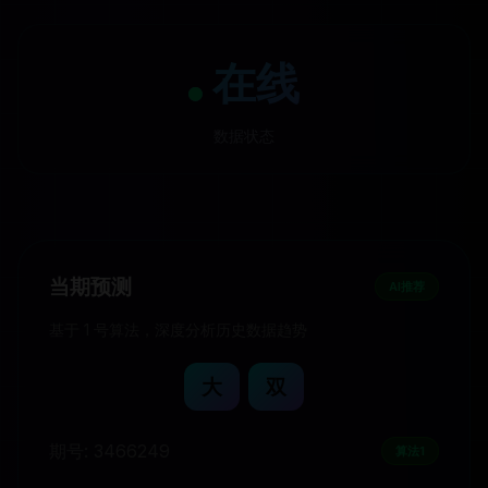
在线
数据状态
当期预测
AI推荐
基于 1 号算法，深度分析历史数据趋势
大
双
期号: 3466249
算法1