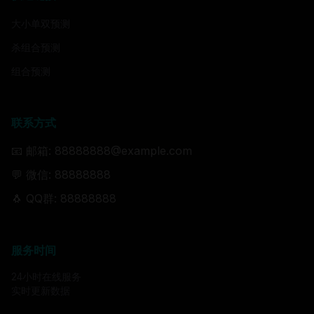
大小单双预测
杀组合预测
组合预测
联系方式
📧 邮箱: 88888888@example.com
💬 微信: 88888888
🐧 QQ群: 88888888
服务时间
24小时在线服务
实时更新数据