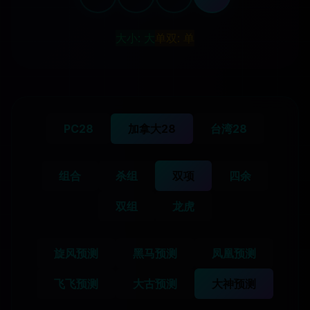
大小: 大
单双: 单
PC28
加拿大28
台湾28
组合
杀组
双项
四余
双组
龙虎
旋风预测
黑马预测
凤凰预测
飞飞预测
大古预测
大神预测