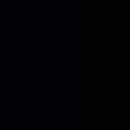
在线
数据状态
当期预测
AI推荐
基于 6 号算法，深度分析历史数据趋势
小
期号: 3466243
算法6