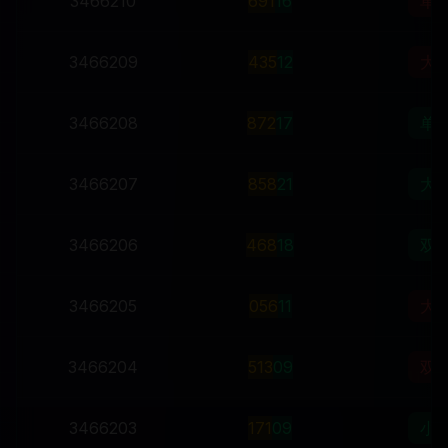
3466210
6
9
1
16
单
3466209
4
3
5
12
大
3466208
8
7
2
17
单
3466207
8
5
8
21
大
3466206
4
6
8
18
双
3466205
0
5
6
11
大
3466204
5
1
3
09
双
3466203
1
7
1
09
小