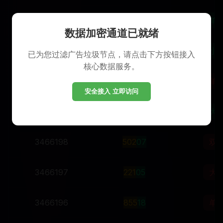
3466202
4
7
6
17
单
数据加密通道已就绪
3466201
1
5
2
08
小
已为您过滤广告垃圾节点，请点击下方按钮接入
核心数据服务。
3466200
3
3
4
10
单
安全接入 立即访问
3466199
1
7
7
15
大
3466198
5
0
2
07
双
3466197
2
2
1
05
大
3466196
8
5
5
18
单