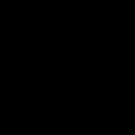
⚡
毫秒级响应
实时数据同步，即时呈现
🎯
高准确率
经过海量数据验证