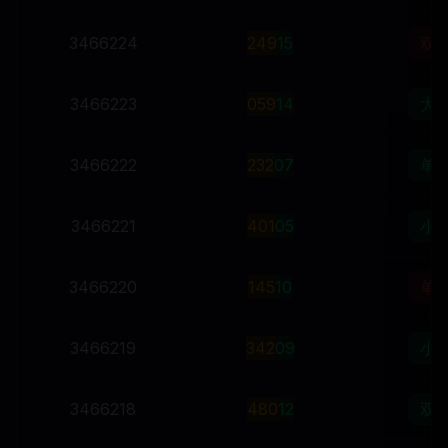
3466224
2
4
9
15
双
3466223
0
5
9
14
大
3466222
2
3
2
07
单
3466221
4
0
1
05
小
3466220
1
4
5
10
单
3466219
3
4
2
09
小
3466218
4
8
0
12
双