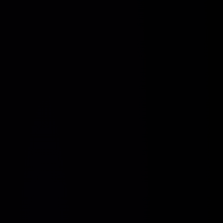
0
预测命中期数
0
准确率
0
验证总期数