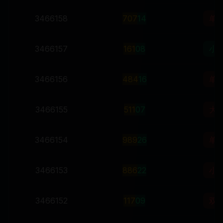
3466158
7
0
7
14
单
3466157
1
6
1
08
小
3466156
4
8
4
16
单
3466155
5
1
1
07
大
3466154
9
8
9
26
单
3466153
8
8
6
22
小
3466152
1
1
7
09
双