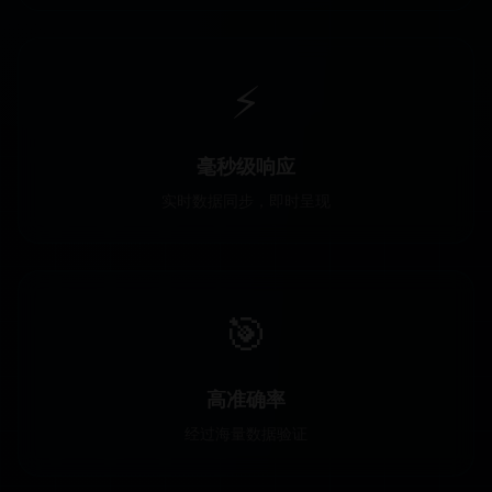
⚡
毫秒级响应
实时数据同步，即时呈现
🎯
高准确率
经过海量数据验证