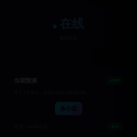
在线
数据状态
当期预测
AI推荐
基于 1 号算法，深度分析历史数据趋势
杀小双
期号: 3466423
算法1