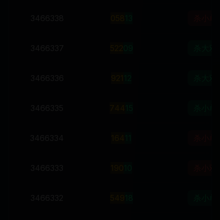
3466338
0
5
8
13
杀小单
3466337
5
2
2
09
杀大双
3466336
9
2
1
12
杀大双
3466335
7
4
4
15
杀小单
3466334
1
6
4
11
杀小单
3466333
1
9
0
10
杀小双
3466332
5
4
9
18
杀小单