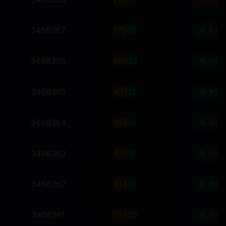
3466367
1
7
0
08
杀大单
3466366
4
9
9
22
杀小双
3466365
4
7
1
12
杀大双
3466364
0
1
9
10
杀小单
3466363
9
1
6
16
杀小单
3466362
3
3
4
10
杀大单
3466361
7
9
4
20
杀小单