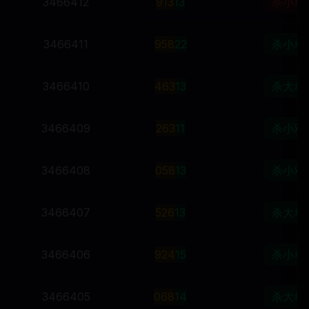
3466412
9
1
3
13
杀小单
3466411
9
5
8
22
杀小单
3466410
4
6
3
13
杀大单
3466409
2
6
3
11
杀小双
3466408
0
5
8
13
杀小双
3466407
5
2
6
13
杀大单
3466406
9
2
4
15
杀小单
3466405
0
6
8
14
杀大单