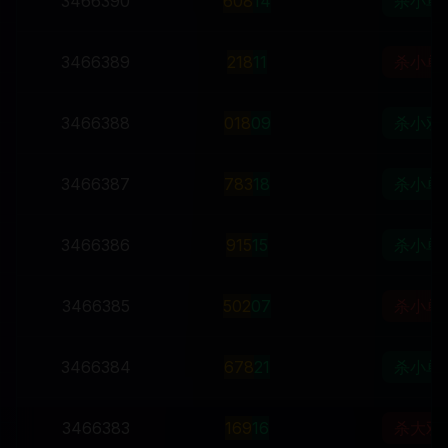
3466390
6
0
8
14
杀小单
3466389
2
1
8
11
杀小单
3466388
0
1
8
09
杀小双
3466387
7
8
3
18
杀小单
3466386
9
1
5
15
杀小单
3466385
5
0
2
07
杀小单
3466384
6
7
8
21
杀小单
3466383
1
6
9
16
杀大双