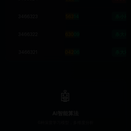
3466323
5
6
3
14
杀小双
3466322
6
3
0
09
杀大单
3466321
0
4
2
06
杀大双
🤖
AI智能算法
6种深度学习模型，多维度分析