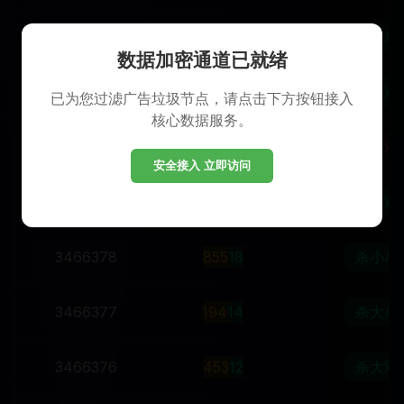
3466382
9
7
4
20
杀大单
数据加密通道已就绪
3466381
6
7
6
19
杀大双
已为您过滤广告垃圾节点，请点击下方按钮接入
核心数据服务。
3466380
4
8
2
14
杀大双
安全接入 立即访问
3466379
1
3
0
04
杀大双
3466378
8
5
5
18
杀小单
3466377
1
9
4
14
杀大单
3466376
4
5
3
12
杀大双